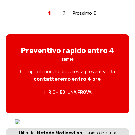
1
2
Prossimo
Preventivo rapido entro 4
ore
Compila il modulo di richiesta preventivo,
ti
contatteremo entro 4 ore
.
RICHIEDI UNA PROVA
I libri del
Metodo MotivexLab
, l'unico che ti fa