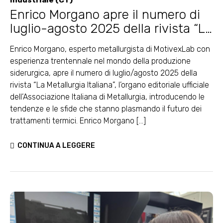
Enrico Morgano apre il numero di
luglio-agosto 2025 della rivista “La
Metallurgia Italiana” con un
Enrico Morgano, esperto metallurgista di MotivexLab con
editoriale sui nuovi trend del
esperienza trentennale nel mondo della produzione
settore
siderurgica, apre il numero di luglio/agosto 2025 della
rivista “La Metallurgia Italiana”, l’organo editoriale ufficiale
dell’Associazione Italiana di Metallurgia, introducendo le
tendenze e le sfide che stanno plasmando il futuro dei
trattamenti termici. Enrico Morgano [...]
CONTINUA A LEGGERE