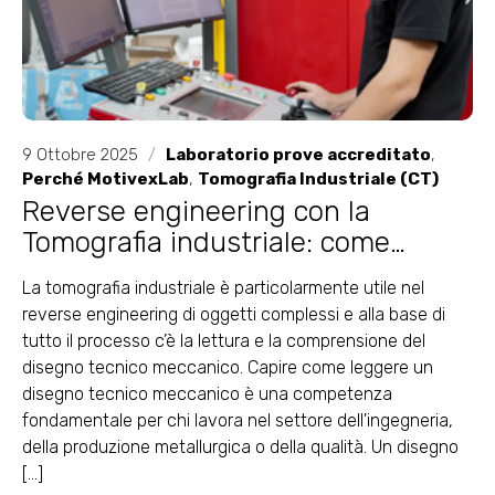
9 Ottobre 2025
/
Laboratorio prove accreditato
,
Perché MotivexLab
,
Tomografia Industriale (CT)
Reverse engineering con la
Tomografia industriale: come
creare, leggere e capire il disegno
La tomografia industriale è particolarmente utile nel
tecnico meccanico
reverse engineering di oggetti complessi e alla base di
tutto il processo c’è la lettura e la comprensione del
disegno tecnico meccanico. Capire come leggere un
disegno tecnico meccanico è una competenza
fondamentale per chi lavora nel settore dell'ingegneria,
della produzione metallurgica o della qualità. Un disegno
[...]