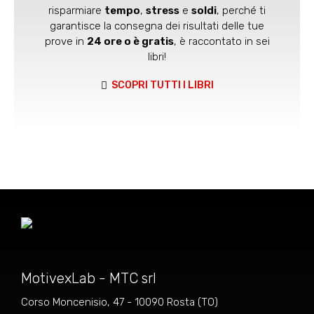
risparmiare
tempo
,
stress
e
soldi
, perché ti
garantisce la consegna dei risultati delle tue
prove in
24 ore o è gratis
, è raccontato in sei
libri!
SCOPRI TUTTI I LIBRI
MotivexLab - MTC srl
Corso Moncenisio, 47 - 10090 Rosta (TO)