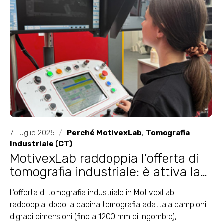
7 Luglio 2025
/
Perché MotivexLab
,
Tomografia
Industriale (CT)
MotivexLab raddoppia l’offerta di
tomografia industriale: è attiva la
seconda cabina tomografica per
L’offerta di tomografia industriale in MotivexLab
oggetti di piccole dimensioni
raddoppia: dopo la cabina tomografia adatta a campioni
digradi dimensioni (fino a 1200 mm di ingombro),