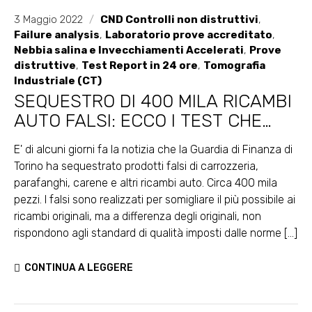
3 Maggio 2022
/
CND Controlli non distruttivi
,
Failure analysis
,
Laboratorio prove accreditato
,
Nebbia salina e Invecchiamenti Accelerati
,
Prove
distruttive
,
Test Report in 24 ore
,
Tomografia
Industriale (CT)
SEQUESTRO DI 400 MILA RICAMBI
AUTO FALSI: ECCO I TEST CHE
NON HANNO SUPERATO
E' di alcuni giorni fa la notizia che la Guardia di Finanza di
Torino ha sequestrato prodotti falsi di carrozzeria,
parafanghi, carene e altri ricambi auto. Circa 400 mila
pezzi. I falsi sono realizzati per somigliare il più possibile ai
ricambi originali, ma a differenza degli originali, non
rispondono agli standard di qualità imposti dalle norme [...]
CONTINUA A LEGGERE