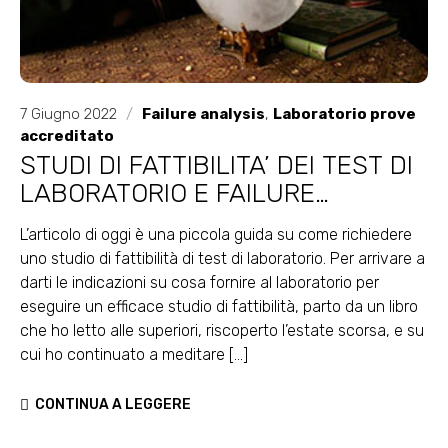
7 Giugno 2022
/
Failure analysis
,
Laboratorio prove
accreditato
STUDI DI FATTIBILITA’ DEI TEST DI
LABORATORIO E FAILURE
ANALYSIS: TRA MAGIA E METODO
L’articolo di oggi è una piccola guida su come richiedere
SCIENTIFICO
uno studio di fattibilità di test di laboratorio. Per arrivare a
darti le indicazioni su cosa fornire al laboratorio per
eseguire un efficace studio di fattibilità, parto da un libro
che ho letto alle superiori, riscoperto l’estate scorsa, e su
cui ho continuato a meditare [...]
CONTINUA A LEGGERE