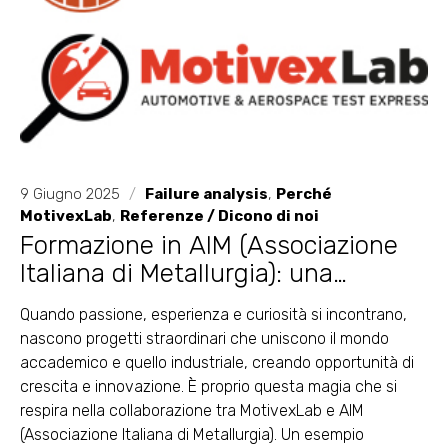
9 Giugno 2025
/
Failure analysis
,
Perché
MotivexLab
,
Referenze / Dicono di noi
Formazione in AIM (Associazione
Italiana di Metallurgia): una
partnership che accende la
Quando passione, esperienza e curiosità si incontrano,
passione per la metallurgia
nascono progetti straordinari che uniscono il mondo
accademico e quello industriale, creando opportunità di
crescita e innovazione. È proprio questa magia che si
respira nella collaborazione tra MotivexLab e AIM
(Associazione Italiana di Metallurgia). Un esempio