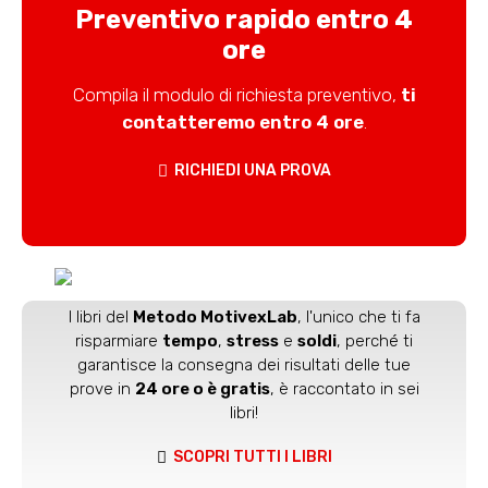
Preventivo rapido entro 4
ore
Compila il modulo di richiesta preventivo,
ti
contatteremo entro 4 ore
.
RICHIEDI UNA PROVA
I libri del
Metodo MotivexLab
, l'unico che ti fa
risparmiare
tempo
,
stress
e
soldi
, perché ti
garantisce la consegna dei risultati delle tue
prove in
24 ore o è gratis
, è raccontato in sei
libri!
SCOPRI TUTTI I LIBRI