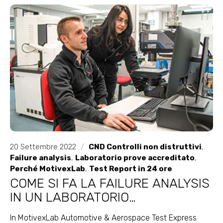
20 Settembre 2022
/
CND Controlli non distruttivi
,
Failure analysis
,
Laboratorio prove accreditato
,
Perché MotivexLab
,
Test Report in 24 ore
COME SI FA LA FAILURE ANALYSIS
IN UN LABORATORIO
ACCREDITATO
In MotivexLab Automotive & Aerospace Test Express