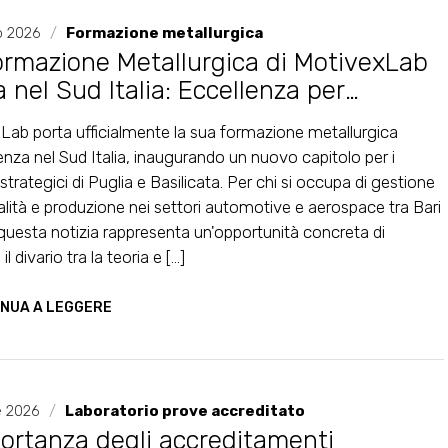
o 2026
/
Formazione metallurgica
ormazione Metallurgica di MotivexLab
a nel Sud Italia: Eccellenza per
motive e Aerospace
Lab porta ufficialmente la sua formazione metallurgica
enza nel Sud Italia, inaugurando un nuovo capitolo per i
i strategici di Puglia e Basilicata. Per chi si occupa di gestione
alità e produzione nei settori automotive e aerospace tra Bari
 questa notizia rappresenta un'opportunità concreta di
l divario tra la teoria e [...]
NUA A LEGGERE
e 2026
/
Laboratorio prove accreditato
portanza degli accreditamenti