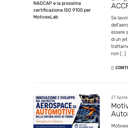
ACCR
cert
Se lavo
dell'aer
essere s
di un je
trattam
non [...]
CONTI
27 April
Moti
Auto
Motivex