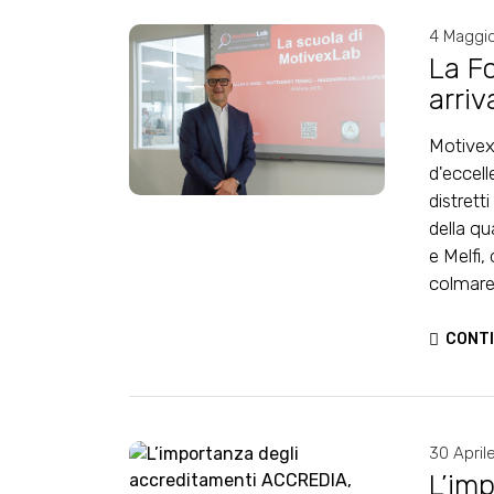
4 Maggi
La F
arriv
Auto
Motivex
d'eccell
distrett
della qu
e Melfi,
colmare i
CONTI
30 April
L’im