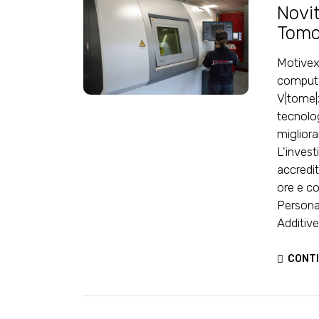
Novi
Tomo
Motivex
compute
V|tome|x
tecnolog
migliora
L'invest
accredit
ore e c
Persona
Additiv
CONTI