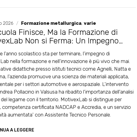
no 2026
/
Formazione metallurgica
,
varie
uola Finisce, Ma la Formazione di
vexLab Non si Ferma: Un Impegno
nte per il Futuro Industriale
 l'anno scolastico sta per terminare, l'impegno di
Lab nella formazione e nell'innovazione è più vivo che mai.
iative didattiche presso istituti tecnici come Agnelli, Natta e
ina, l'azienda promuove una scienza dei materiali applicata,
tale per i settori automotive e aerospaziale. L'intervento
Andrea Pollacino in Valsusa ha ribadito l'importanza dell'analisi
 del legame con il territorio. MotivexLab si distingue per
à, competenza certificata NADCAP e Accredia, e un servizio
nità aumentata' con Assistente Tecnico Personale.
NUA A LEGGERE