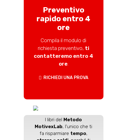
Preventivo
rapido entro 4
ore
Compila il modulo di
richiesta preventivo,
ti
contatteremo entro 4
ore
.
RICHIEDI UNA PROVA
I libri del
Metodo
MotivexLab
, l'unico che ti
fa risparmiare
tempo
,