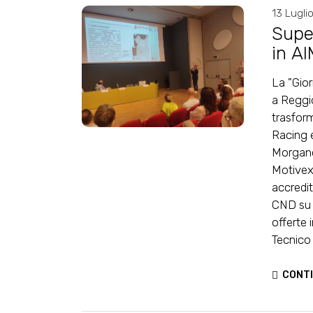
13 Lugli
Supe
in A
La "Gior
a Reggio
trasform
Racing e
Morgano 
MotivexL
accredi
CND su s
offerte 
Tecnico
CONTI