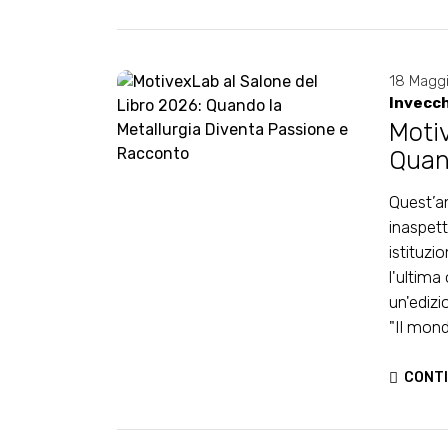
18 Magg
Invecch
Moti
Quan
Racc
Quest’a
inaspett
istituzi
l'ultima
un'edizi
"Il mondo
CONTI