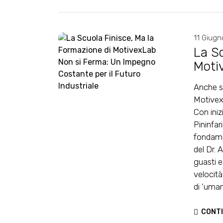
11 Giug
La Sc
Moti
Costa
Anche se
Motivex
Con iniz
Pininfar
fondamen
del Dr. 
guasti e
velocit
di 'uma
CONTI