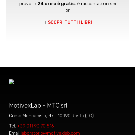
prove in
24 ore o è gratis
, è raccontato in sei
libri!
SCOPRI TUTTI I LIBRI
MotivexLab - MTC srl
Corso Moncenisio, 47 - 10090 Rosta (TO)
Tel.
+39 011 93 70 516
Email
laboratorio@motivexlab.com