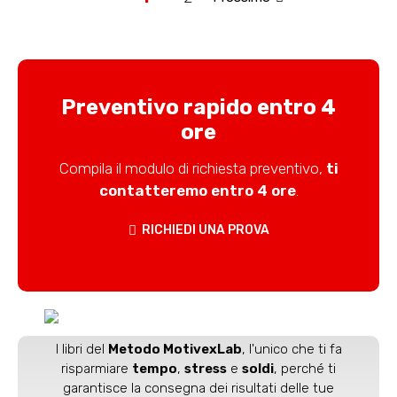
Preventivo rapido entro 4
ore
Compila il modulo di richiesta preventivo,
ti
contatteremo entro 4 ore
.
RICHIEDI UNA PROVA
I libri del
Metodo MotivexLab
, l'unico che ti fa
risparmiare
tempo
,
stress
e
soldi
, perché ti
garantisce la consegna dei risultati delle tue