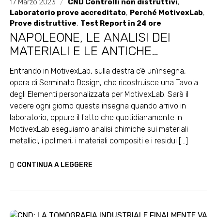
17 Marzo 2023
/
CND Controlli non distruttivi
,
Laboratorio prove accreditato
,
Perché MotivexLab
,
Prove distruttive
,
Test Report in 24 ore
NAPOLEONE, LE ANALISI DEI
MATERIALI E LE ANTICHE
FILASTROCCHE INGLESI
Entrando in MotivexLab, sulla destra c’è un’insegna,
opera di Serminato Design, che ricostruisce una Tavola
degli Elementi personalizzata per MotivexLab. Sarà il
vedere ogni giorno questa insegna quando arrivo in
laboratorio, oppure il fatto che quotidianamente in
MotivexLab eseguiamo analisi chimiche sui materiali
metallici, i polimeri, i materiali compositi e i residui [...]
CONTINUA A LEGGERE