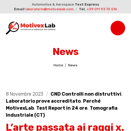
Automotive & Aerospace
Test Express
Email
laboratorio@motivexlab.com
/
Tel.
+39 011 93 70 516
News
Home
News
8 Novembre 2023
/
CND Controlli non distruttivi
,
Laboratorio prove accreditato
,
Perché
MotivexLab
,
Test Report in 24 ore
,
Tomografia
Industriale (CT)
L’arte passata ai raggi x.