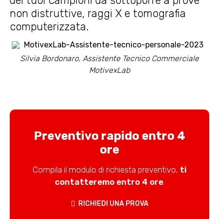
dei tuoi campioni da sottoporre a prove
non distruttive, raggi X e tomografia
computerizzata.
Silvia Bordonaro, Assistente Tecnico Commerciale
MotivexLab
Preventivo rapido entro 4
ore
Compila il modulo di richiesta preventivo,
ti
contatteremo entro 4 ore
.
RICHIEDI UNA PROVA