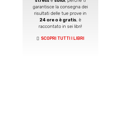
stress
e
soldi
, perché ti
garantisce la consegna dei
risultati delle tue prove in
24 ore o è gratis
, è
raccontato in sei libri!
SCOPRI TUTTI I LIBRI