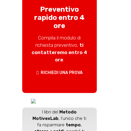
Preventivo
rapido entro 4
ore
Compila il modulo di
richiesta preventivo,
ti
contatteremo entro 4
ore
.
RICHIEDI UNA PROVA
I libri del
Metodo
MotivexLab
, l'unico che ti
fa risparmiare
tempo
,