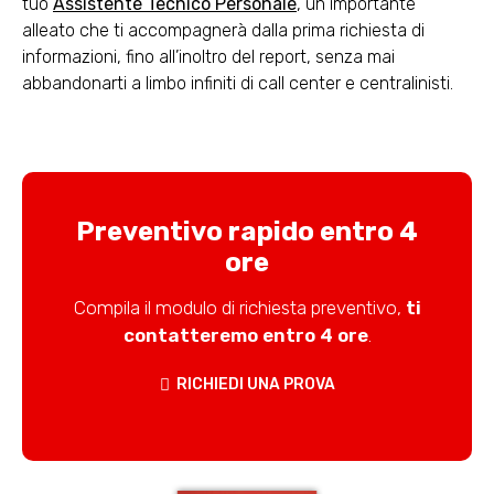
tuo
Assistente Tecnico Personale
, un importante
alleato che ti accompagnerà dalla prima richiesta di
informazioni, fino all’inoltro del report, senza mai
abbandonarti a limbo infiniti di call center e centralinisti.
Preventivo rapido entro 4
ore
Compila il modulo di richiesta preventivo,
ti
contatteremo entro 4 ore
.
RICHIEDI UNA PROVA