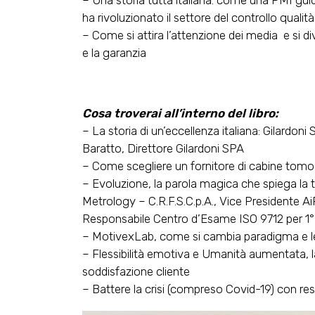
– Una storia tutta italiana: come una PMI guid
ha rivoluzionato il settore del controllo quali
– Come si attira l’attenzione dei media e si d
e la garanzia
Cosa troverai all’interno del libro:
– La storia di un’eccellenza italiana: Gilardoni 
Baratto, Direttore Gilardoni SPA
– Come scegliere un fornitore di cabine tomog
– Evoluzione, la parola magica che spiega la t
Metrology – C.R.F.S.C.p.A., Vice Presidente Ai
Responsabile Centro d’Esame ISO 9712 per 1°, 2
– MotivexLab, come si cambia paradigma e le r
– Flessibilità emotiva e Umanità aumentata, la 
soddisfazione cliente
– Battere la crisi (compreso Covid-19) con res