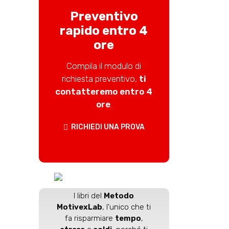
Preventivo
rapido entro 4
ore
Compila il modulo di
richiesta preventivo,
ti
contatteremo entro 4
ore
.
RICHIEDI UNA PROVA
I libri del
Metodo
MotivexLab
, l'unico che ti
fa risparmiare
tempo
,