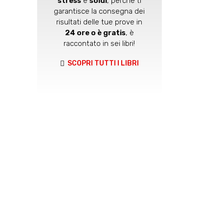
stress
e
soldi
, perché ti
garantisce la consegna dei
risultati delle tue prove in
24 ore o è gratis
, è
raccontato in sei libri!
SCOPRI TUTTI I LIBRI