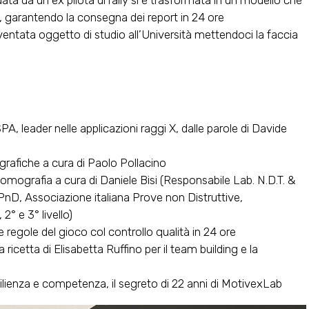
ata da un ex pilota di rally si è trasformata in un modello che
tà, garantendo la consegna dei report in 24 ore
iventata oggetto di studio all’Università mettendoci la faccia
SPA, leader nelle applicazioni raggi X, dalle parole di Davide
rafiche a cura di Paolo Pollacino
omografia a cura di Daniele Bisi (Responsabile Lab. N.D.T. &
PnD, Associazione italiana Prove non Distruttive,
° e 3° livello)
egole del gioco col controllo qualità in 24 ore
ricetta di Elisabetta Ruffino per il team building e la
ilienza e competenza, il segreto di 22 anni di MotivexLab