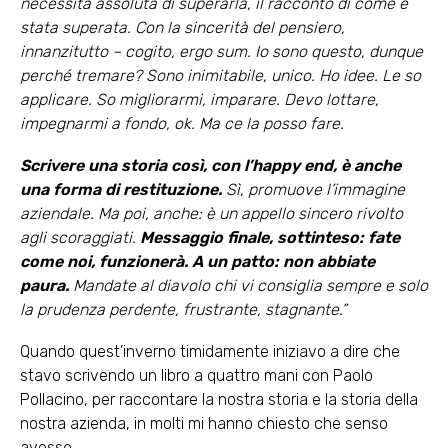
necessità assoluta di superarla, il racconto di come è
stata superata. Con la sincerità del pensiero,
innanzitutto – cogito, ergo sum. Io sono questo, dunque
perché tremare? Sono inimitabile, unico. Ho idee. Le so
applicare. So migliorarmi, imparare. Devo lottare,
impegnarmi a fondo, ok. Ma ce la posso fare.
Scrivere una storia così, con l’happy end, è anche
una forma di restituzione.
Sì, promuove l’immagine
aziendale. Ma poi, anche: è un appello sincero rivolto
agli scoraggiati.
Messaggio finale, sottinteso: fate
come noi, funzionerà. A un patto: non abbiate
paura.
Mandate al diavolo chi vi consiglia sempre e solo
la prudenza perdente, frustrante, stagnante.”
Quando quest’inverno timidamente iniziavo a dire che
stavo scrivendo un libro a quattro mani con Paolo
Pollacino, per raccontare la nostra storia e la storia della
nostra azienda, in molti mi hanno chiesto che senso
avesse.