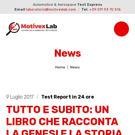
Automotive & Aerospace
Test Express
Email
laboratorio@motivexlab.com
/
Tel.
+39 011 93 70 516
News
Home
News
9 Luglio 2017
/
Test Report in 24 ore
TUTTO E SUBITO: UN
LIBRO CHE RACCONTA
LA GENESI E LA STORIA