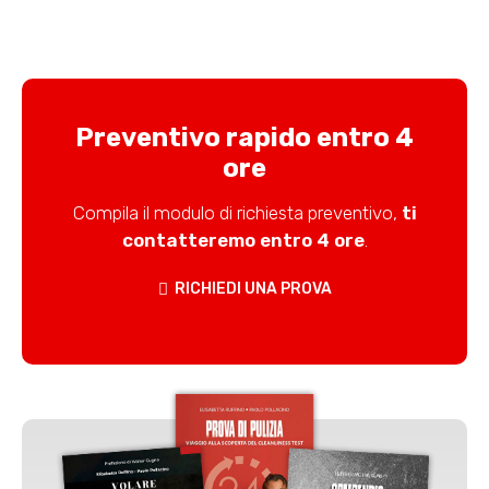
Preventivo rapido entro 4
ore
Compila il modulo di richiesta preventivo,
ti
contatteremo entro 4 ore
.
RICHIEDI UNA PROVA