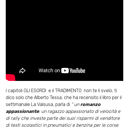
I capitoli GLI ESORDI e il TRADIMENTO non te li svelo, ti
dico solo che Alberto Tessa, che ha recensito il libro per il
settimanale La Valsusa, parla di
” un
romanzo
appassionante
: un ragazzo appassionato di velocità e
di rally che investe parte dei suoi risparmi di venditore
di testi scolastici in pneumatici e benzina per le corse