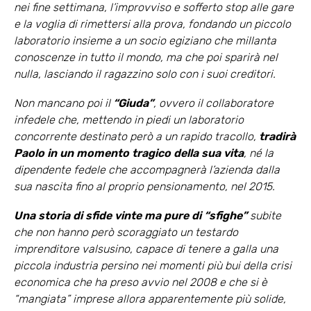
nei fine settimana, l’improvviso e sofferto stop alle gare
e la voglia di rimettersi alla prova, fondando un piccolo
laboratorio insieme a un socio egiziano che millanta
conoscenze in tutto il mondo, ma che poi sparirà nel
nulla, lasciando il ragazzino solo con i suoi creditori.
Non mancano poi il
“Giuda”
, ovvero il collaboratore
infedele che, mettendo in piedi un laboratorio
concorrente destinato però a un rapido tracollo,
tradirà
Paolo in un momento tragico della sua vita
, né la
dipendente fedele che accompagnerà l’azienda dalla
sua nascita fino al proprio pensionamento, nel 2015.
Una storia di sfide vinte ma pure di “sfighe”
subite
che non hanno però scoraggiato un testardo
imprenditore valsusino, capace di tenere a galla una
piccola industria persino nei momenti più bui della crisi
economica che ha preso avvio nel 2008 e che si è
“mangiata” imprese allora apparentemente più solide,