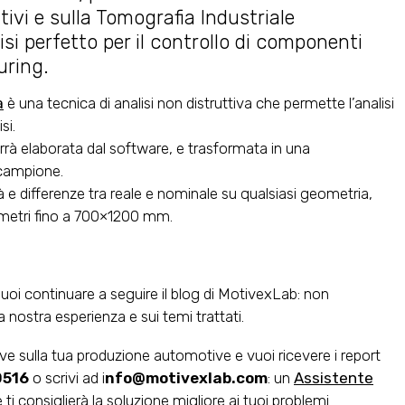
ttivi e sulla Tomografia Industriale
si perfetto per il controllo di componenti
uring.
a
è una tecnica di analisi non distruttiva che permette l’analisi
si.
errà elaborata dal software, e trasformata in una
 campione.
ità e differenze tra reale e nominale su qualsiasi geometria,
iametri fino a 700×1200 mm.
uoi continuare a seguire il blog di MotivexLab: non
nostra esperienza e sui temi trattati.
ive sulla tua produzione automotive e vuoi ricevere i report
0516
o scrivi ad i
nfo@motivexlab.com
: un
Assistente
 ti consiglierà la soluzione migliore ai tuoi problemi.