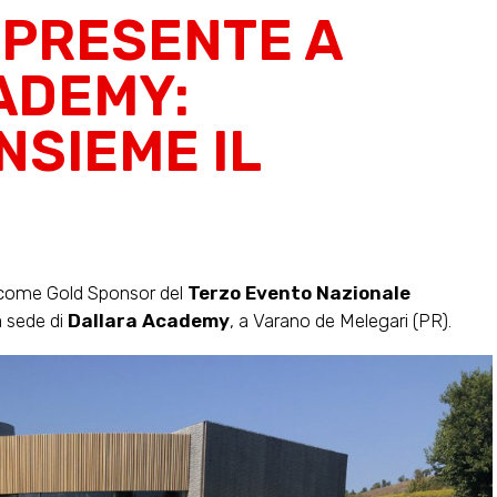
 PRESENTE A
ADEMY:
NSIEME IL
 come Gold Sponsor del
Terzo Evento Nazionale
a sede di
Dallara Academy
, a Varano de Melegari (PR).