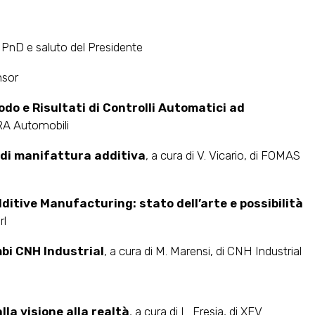
IPnD e saluto del Presidente
nsor
do e Risultati di Controlli Automatici ad
ARA Automobili
e di manifattura additiva
, a cura di V. Vicario, di FOMAS
dditive Manufacturing: stato dell’arte e possibilità
rl
mbi CNH Industrial
, a cura di M. Marensi, di CNH Industrial
lla visione alla realtà
, a cura di L. Fresia, di XEV