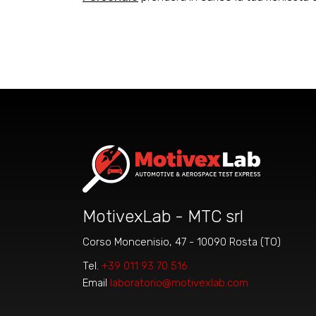
MotivexLab - MTC srl
Corso Moncenisio, 47 - 10090 Rosta (TO)
Tel.
+39 011 93 70 516
Email
laboratorio@motivexlab.com