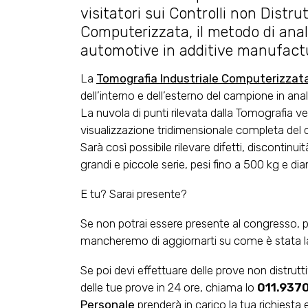
visitatori sui Controlli non Distru
Computerizzata, il metodo di anali
automotive in additive manufact
La
Tomografia Industriale Computerizzat
dell’interno e dell’esterno del campione in anali
La nuvola di punti rilevata dalla Tomografia v
visualizzazione tridimensionale completa del
Sarà così possibile rilevare difetti, discontinu
grandi e piccole serie, pesi fino a 500 kg e d
E tu? Sarai presente?
Se non potrai essere presente al congresso, p
mancheremo di aggiornarti su come è stata la 
Se poi devi effettuare delle prove non distrutt
delle tue prove in 24 ore, chiama lo
011.937
Personale
prenderà in carico la tua richiesta e