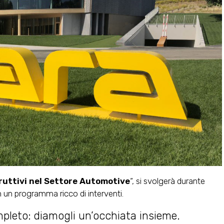
truttivi nel Settore Automotive
“, si svolgerà durante
con un programma ricco di interventi.
pleto: diamogli un’occhiata insieme.