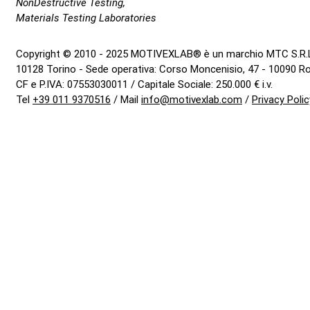
NonDestructive Testing,
Materials Testing Laboratories
Copyright © 2010 - 2025 MOTIVEXLAB® è un marchio MTC S.R.
10128 Torino - Sede operativa: Corso Moncenisio, 47 - 10090 R
CF e P.IVA: 07553030011
/
Capitale Sociale: 250.000 € i.v.
Tel
+39 011 9370516
/
Mail
info@motivexlab.com
/
Privacy Poli