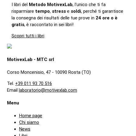
I libri del
Metodo MotivexLab
, l'unico che ti fa
risparmiare
tempo
,
stress
e
soldi
, perché ti garantisce
la consegna dei risultati delle tue prove in
24 ore o è
gratis
, è raccontato in sei libri!
Scopri tutti i libri
MotivexLab - MTC srl
Corso Moncenisio, 47 - 10090 Rosta (TO)
Tel.
+39 011 93 70 516
Email
laboratorio@motivexlab.com
Menu
Home page
Chi siamo
News
Libri