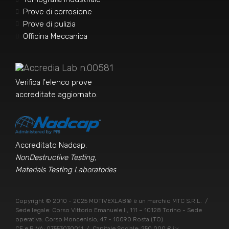
Prove di corrosione
Prove di pulizia
Officina Meccanica
Accredia Lab n.00581
Verifica l'elenco prove
accreditate aggiornato
.
Accreditato Nadcap.
NonDestructive Testing,
Materials Testing Laboratories
Copyright © 2010 - 2025 MOTIVEXLAB® è un marchio MTC S.R.L.
/
Sede legale: Corso Vittorio Emanuele II, 111 – 10128 Torino - Sede
operativa: Corso Moncenisio, 47 - 10090 Rosta (TO)
CF e P.IVA: 07553030011
/
Capitale Sociale: 250.000 € i.v.