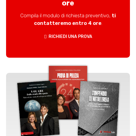
ore
Compila il modulo di richiesta preventivo,
ti
contatteremo entro 4 ore
.
RICHIEDI UNA PROVA