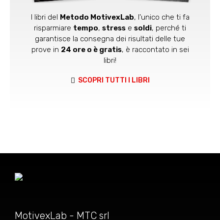
I libri del
Metodo MotivexLab
, l'unico che ti fa
risparmiare
tempo
,
stress
e
soldi
, perché ti
garantisce la consegna dei risultati delle tue
prove in
24 ore o è gratis
, è raccontato in sei
libri!
SCOPRI TUTTI I LIBRI
MotivexLab - MTC srl