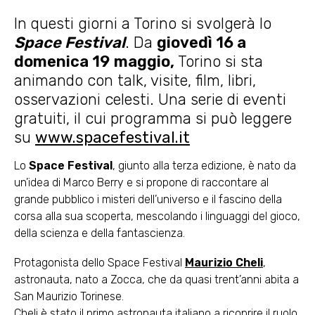
In questi giorni a Torino si svolgerà lo
Space Festival
. Da
giovedì 16 a
domenica 19
maggio,
Torino si sta
animando con talk, visite, film, libri,
osservazioni celesti. Una serie di eventi
gratuiti, il cui programma si può leggere
su
www.spacefestival.it
Lo
Space Festival
, giunto alla terza edizione, è nato da
un’idea di Marco Berry e si propone di raccontare al
grande pubblico i misteri dell’universo e il fascino della
corsa alla sua scoperta, mescolando i linguaggi del gioco,
della scienza e della fantascienza.
Protagonista dello Space Festival
Maurizio Cheli
,
astronauta, nato a Zocca, che da quasi trent’anni abita a
San Maurizio Torinese.
Cheli è stato il primo astronauta italiano a ricoprire il ruolo