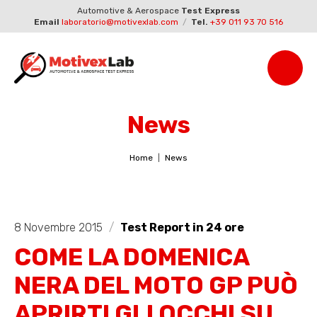
Automotive & Aerospace
Test Express
Email
laboratorio@motivexlab.com
/
Tel.
+39 011 93 70 516
News
Home
News
8 Novembre 2015
/
Test Report in 24 ore
COME LA DOMENICA
NERA DEL MOTO GP PUÒ
APRIRTI GLI OCCHI SU