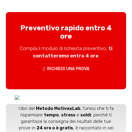
Preventivo rapido entro 4
ore
Compila il modulo di richiesta preventivo,
ti
contatteremo entro 4 ore
.
RICHIEDI UNA PROVA
I libri del
Metodo MotivexLab
, l'unico che ti fa
risparmiare
tempo
,
stress
e
soldi
, perché ti
garantisce la consegna dei risultati delle tue
prove in
24 ore o è gratis
, è raccontato in sei