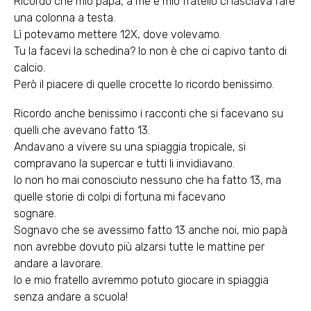
Ricordo che mio papà, a me e mio fratello ci lasciava fare
una colonna a testa.
Lì potevamo mettere 12X, dove volevamo.
Tu la facevi la schedina? Io non è che ci capivo tanto di
calcio.
Però il piacere di quelle crocette lo ricordo benissimo.
Ricordo anche benissimo i racconti che si facevano su
quelli che avevano fatto 13.
Andavano a vivere su una spiaggia tropicale, si
compravano la supercar e tutti li invidiavano.
Io non ho mai conosciuto nessuno che ha fatto 13, ma
quelle storie di colpi di fortuna mi facevano
sognare.
Sognavo che se avessimo fatto 13 anche noi, mio papà
non avrebbe dovuto più alzarsi tutte le mattine per
andare a lavorare.
Io e mio fratello avremmo potuto giocare in spiaggia
senza andare a scuola!