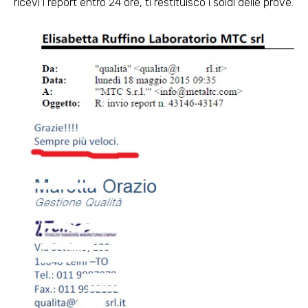
ricevi i report entro 24 ore, ti restituisco i soldi delle prove.