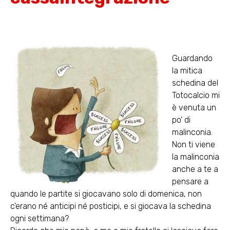
Guardando
la mitica
schedina del
Totocalcio mi
è venuta un
po’ di
malinconia.
Non ti viene
la malinconia
anche a te a
pensare a
quando le partite si giocavano solo di domenica, non
c’erano né anticipi né posticipi, e si giocava la schedina
ogni settimana?