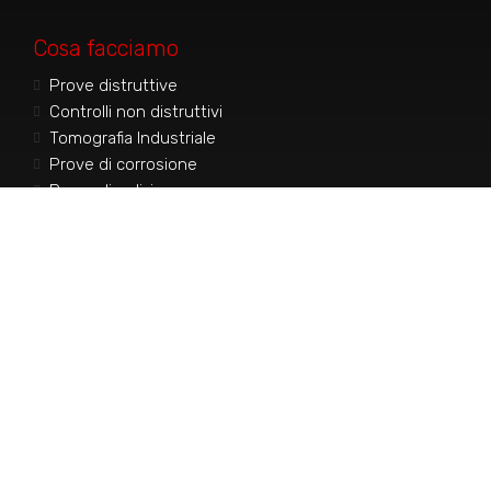
Cosa facciamo
Prove distruttive
Controlli non distruttivi
Tomografia Industriale
Prove di corrosione
Prove di pulizia
Officina Meccanica
Accredia Lab n.00581
Verifica l'elenco prove
accreditate aggiornato
.
Accreditato Nadcap.
NonDestructive Testing,
Materials Testing Laboratories