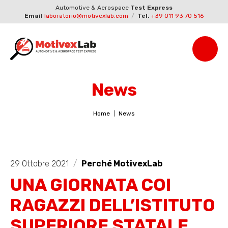
Automotive & Aerospace
Test Express
Email
laboratorio@motivexlab.com
/
Tel.
+39 011 93 70 516
News
Home
News
29 Ottobre 2021
/
Perché MotivexLab
UNA GIORNATA COI
RAGAZZI DELL’ISTITUTO
SUPERIORE STATALE