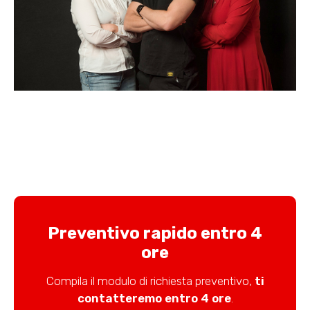
Preventivo rapido entro 4
ore
Compila il modulo di richiesta preventivo,
ti
contatteremo entro 4 ore
.