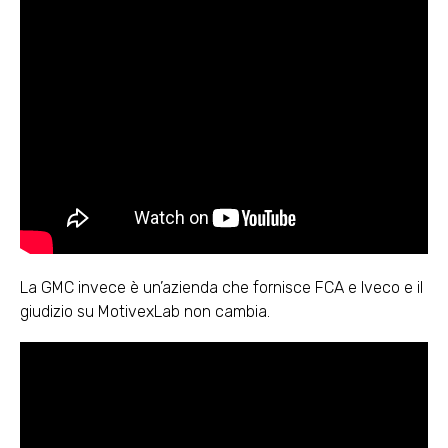
La GMC invece è un’azienda che fornisce FCA e Iveco e il
giudizio su MotivexLab non cambia.