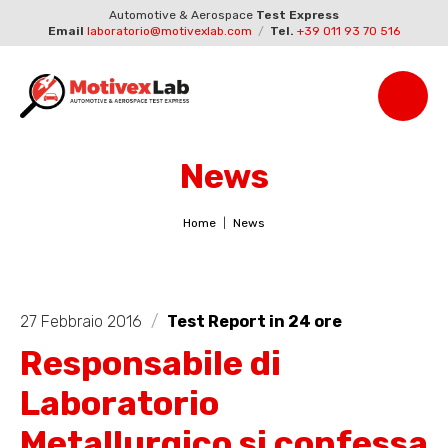
Automotive & Aerospace
Test Express
Email
laboratorio@motivexlab.com
/
Tel.
+39 011 93 70 516
News
Home
News
27 Febbraio 2016
/
Test Report in 24 ore
Responsabile di
Laboratorio
Metallurgico si confessa