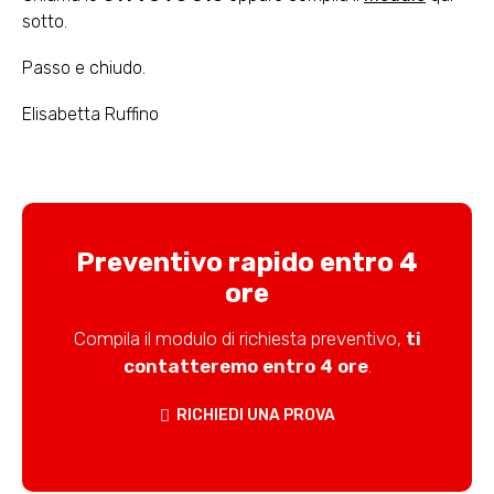
sotto.
Passo e chiudo.
Elisabetta Ruffino
Preventivo rapido entro 4
ore
Compila il modulo di richiesta preventivo,
ti
contatteremo entro 4 ore
.
RICHIEDI UNA PROVA