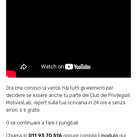
Ora che conosci la verità, hai tutti gli elementi per
decidere se essere anche tu parte del Club dei Privilegiati
MotivexLab, report sulla tua scrivania in 24 ore e senza
errori, o è gratis.
O se continuare a fare il pungiball.
Chiama lo
011 93 70 516
oppure compila il
modulo
qui